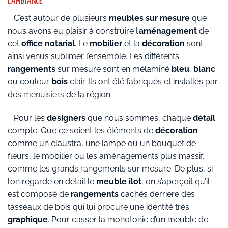
L’AMBIANCE
C’est autour de plusieurs
meubles sur mesure
que
nous avons eu plaisir à construire l’
aménagement
de
cet
office notarial
. Le
mobilier
et la
décoration
sont
ainsi venus sublimer l’ensemble. Les différents
rangements
sur mesure sont en mélaminé
bleu
,
blanc
ou couleur
bois
clair. Ils ont été fabriqués et installés par
des
menuisiers
de la région.
Pour les
designers
que nous sommes, chaque
détail
compte. Que ce soient les éléments de
décoration
comme un claustra, une lampe ou un bouquet de
fleurs, le mobilier ou les aménagements plus massif,
comme les grands rangements sur mesure. De plus, si
l’on regarde en détail le
meuble îlot
, on s’aperçoit qu’il
est composé de
rangements
cachés derrière des
tasseaux de bois qui lui procure une identité très
graphique
. Pour casser la monotonie d’un meuble de