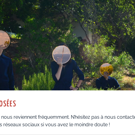
OSÉES
i nous reviennent fréquemment. N’hésitez pas à nous contacte
s réseaux sociaux si vous avez le moindre doute !